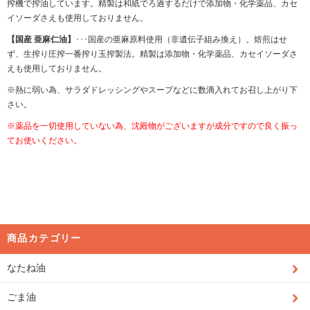
搾機で搾油しています。精製は和紙でろ過するだけで添加物・化学薬品、カセ
イソーダさえも使用しておりません。
【国産 亜麻仁油】
･･･国産の亜麻原料使用（非遺伝子組み換え）。焙煎はせ
ず、生搾り圧搾一番搾り玉搾製法。精製は添加物・化学薬品、カセイソーダさ
えも使用しておりません。
※熱に弱い為、サラダドレッシングやスープなどに数滴入れてお召し上がり下
さい。
※薬品を一切使用していない為、沈殿物がございますが成分ですので良く振っ
てお使いください。
商品カテゴリー
なたね油
ごま油