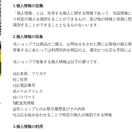
1.個人情報の定義
「個人情報」とは、生存する個人に関する情報であって、当該情報に
り特定の個人を識別することができるもの、及び他の情報と容易に照
識別することができることとなるものをいいます。
2.個人情報の収集
当ショップでは商品のご購入、お問合せをされた際にお客様の個人情
収集するにあたっては利用目的を明記の上、適法かつ公正な手段によ
当ショップで収集する個人情報は以下の通りです。
a)お名前、フリガナ
b)ご住所
c)お電話番号
d)メールアドレス
e)パスワード
f)配送先情報
g)当ショップとのお取引履歴及びその内容
h)上記を組み合わせることで特定の個人が識別できる情報
3.個人情報の利用