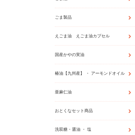
ごま製品
えごま油 えごま油カプセル
国産かやの実油
椿油【九州産】 ・ アーモンドオイル
亜麻仁油
おとくなセット商品
洗双糖 ･ 醤油 ・ 塩