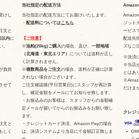
当社指定の配送方法
Amazon
受けし
当社指定の配送方法にてお届けいたします。
Amaz
・
配送料については
こちら
ジット
注文と
ービス
日以内
に
【ご注意】
配送先
い。
※
油粕(20kg)ご購入
の場合、及び、
一部地域
ズなご
（北海道・東北エリア）
については送料が正し
※決済
く計算されません。
※当店が
が負担
※
複数商品をご注文
の場合、送料が正確に計算
とはあ
されない場合がございます。
※Ama
させて
ご注文確認後(平日営業日)にスタッフが再計算
だけま
し、確定金額をメールにてお知らせ致します。
・お振込みのお客様は、スタッフからの金額確
定メールが届いてからのお振込みをお願い致し
クレジ
ます。
注文と
・クレジットカード決済、Amazon Payの場合
もしく
は、決済システムより当店にて金額訂正致しま
G