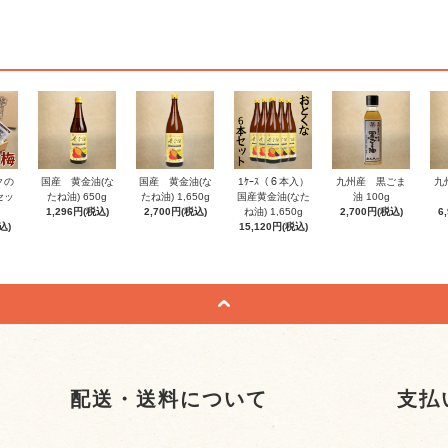
クの
国産 黄金油(な
国産 黄金油(な
1ｹｰｽ（６本入）
九州産 黒ごま
九
セッ
たね油) 650g
たね油) 1,650g
国産黄金油(なた
油 100g
1,296円(税込)
2,700円(税込)
ね油) 1,650g
2,700円(税込)
6
込)
15,120円(税込)
配送・送料について
支払