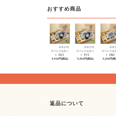
おすすめ商品
カホクの
カホクの
カホ
スペシャルセッ
スペシャルセッ
スペシャル
ト【松】
ト【竹】
ト【梅】
9,018円(税込)
5,454円(税込)
3,294円(税
返品について