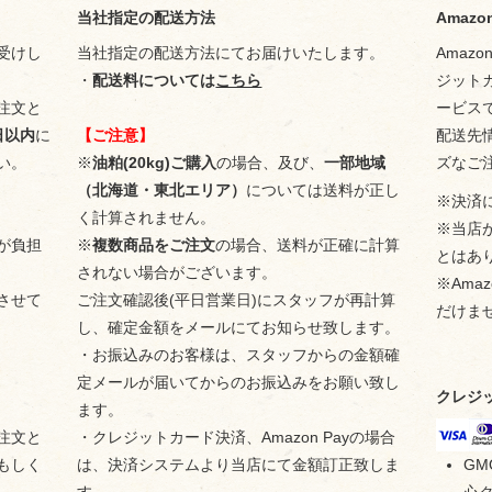
当社指定の配送方法
Amazon
受けし
当社指定の配送方法にてお届けいたします。
Amaz
・
配送料については
こちら
ジット
注文と
ービス
日以内
に
【ご注意】
配送先
い。
※
油粕(20kg)ご購入
の場合、及び、
一部地域
ズなご
（北海道・東北エリア）
については送料が正し
※決済
く計算されません。
※当店が
が負担
※
複数商品をご注文
の場合、送料が正確に計算
とはあ
されない場合がございます。
※Ama
させて
ご注文確認後(平日営業日)にスタッフが再計算
だけま
し、確定金額をメールにてお知らせ致します。
・お振込みのお客様は、スタッフからの金額確
定メールが届いてからのお振込みをお願い致し
クレジ
ます。
注文と
・クレジットカード決済、Amazon Payの場合
もしく
は、決済システムより当店にて金額訂正致しま
G