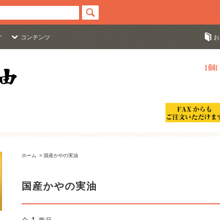
す
コンテンツ
お
ホーム
>
国産かやの実油
国産かやの実油