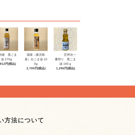
州産 黒ごま
国産（鹿児島
圧搾法一
油 270g
産）白ごま油 10
番搾り 黒ごま
,912円(税込)
0g
油 160ｇ
2,700円(税込)
1,296円(税込)
い方法について