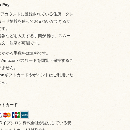
 Pay
onアカウントに登録されている住所・クレ
カード情報を使ってお支払いができるサ
です。
情報などを入力する手間が省け、スムー
注文・決済が可能です。
にかかる手数料は無料です。
Amazonパスワードを閲覧・保持するこ
りません。
zonギフトカードやポイントはご利用いた
せん。
ットカード
MOイプシロン株式会社が提供している安