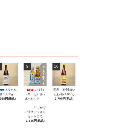
9
10
上なたね
ごま油
国産 黄金油(な
油 1,650g
（白・黒）食べ
たね油) 1,650g
,268円(税込)
比べセット
2,700円(税込)
※１回の
ご注文につき１
セットまで
1,836円(税込)