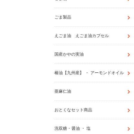
ごま製品
えごま油 えごま油カプセル
国産かやの実油
椿油【九州産】 ・ アーモンドオイル
亜麻仁油
おとくなセット商品
洗双糖 ･ 醤油 ・ 塩