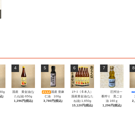
4
5
6
7
8
0g
国産 黄金油(な
国産 亜麻
1ｹｰｽ（６本入）
圧搾法一
込)
たね油) 650g
仁油 100g
国産黄金油(なた
番搾り 黒ごま
1,296円(税込)
3,780円(税込)
ね油) 1,650g
油 160ｇ
2
15,120円(税込)
1,296円(税込)