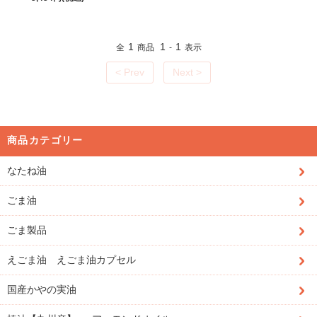
1
1
1
全
商品
-
表示
< Prev
Next >
商品カテゴリー
なたね油
ごま油
ごま製品
えごま油 えごま油カプセル
国産かやの実油