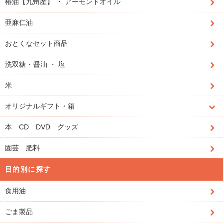
椿油【九州産】 ・ アーモンドオイル
亜麻仁油
おとくなセット商品
洗双糖 ･ 醤油 ・ 塩
米
オリジナルギフト・箱
本 CD DVD グッズ
園芸 肥料
目的別に探す
食用油
ごま製品