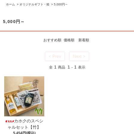
ホーム
>
オリジナルギフト・箱
>
5,000円～
5,000円～
おすすめ順
価格順
新着順
< Prev
Next >
1
1
1
全
商品
-
表示
カホクのスペシ
ャルセット【竹】
5,454円(税込)